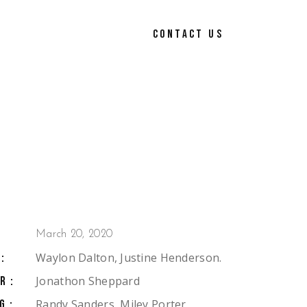
CONTACT US
March 20, 2020
Waylon Dalton, Justine Henderson.
:
Jonathon Sheppard
R:
Randy Sanders, Miley Porter,
G: