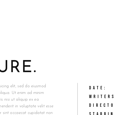
URE.
icing elit, sed do eiusmod
DATE:
aliqua. Ut enim ad minim
WRITERS
s nisi ut aliquip ex ea
DIRECTO
nderit in voluptate velit esse
ur sint occaecat cupidatat non
STARRIN